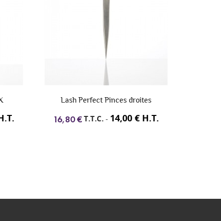
 X
Lash Perfect Pinces droites
Lash Perf
H.T.
14,00 € H.T.
T.T.C.
-
16,80 €
14,28