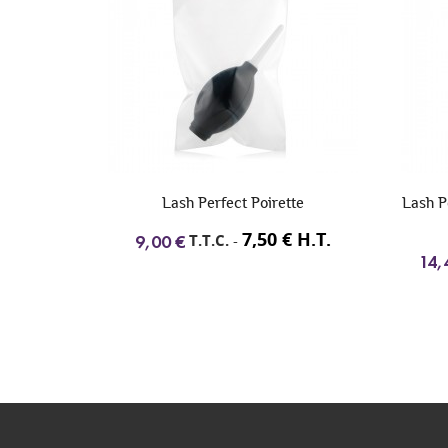
tes
Lash Perfect Poirette
Lash Pe
€ H.T.
7,50 € H.T.
T.T.C.
-
9,00 €
14,