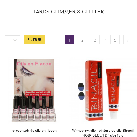
FARDS GLIMMER & GLITTER
…


FILTRER
1
2
3
5
présentoir de cils en flacon
Wimpernwelle Teinture de cils Binacil
NOIR BLEUTE Tube 15 g