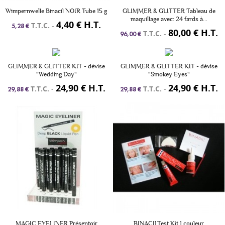
Wimpernwelle Binacil NOIR Tube 15 g
GLIMMER & GLITTER Tableau de
maquillage avec: 24 fards à...
4,40 € H.T.
T.T.C.
-
5,28 €
80,00 € H.T.
T.T.C.
-
96,00 €
GLIMMER & GLITTER KIT - dévise
GLIMMER & GLITTER KIT - dévise
"Wedding Day"
"Smokey Eyes"
24,90 € H.T.
24,90 € H.T.
T.T.C.
-
T.T.C.
-
29,88 €
29,88 €
MAGIC EYELINER Présentoir
BINACILTest Kit 1 couleur