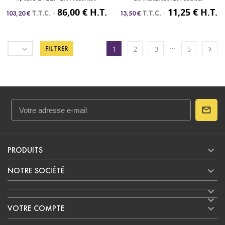
86,00 € H.T.
11,25 € H.T.
T.T.C.
-
T.T.C.
-
103,20 €
13,50 €
…


FILTRER
1
2
3
5

PRODUITS

NOTRE SOCIÉTÉ



VOTRE COMPTE