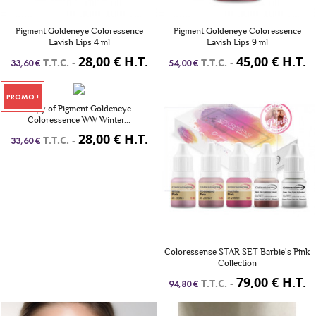
Pigment Goldeneye Coloressence
Pigment Goldeneye Coloressence
Lavish Lips 4 ml
Lavish Lips 9 ml
28,00 € H.T.
45,00 € H.T.
T.T.C.
-
T.T.C.
-
33,60 €
54,00 €
PROMO !
copy of Pigment Goldeneye
Coloressence WW Winter...
28,00 € H.T.
T.T.C.
-
33,60 €
Coloressense STAR SET Barbie's Pink
Collection
79,00 € H.T.
T.T.C.
-
94,80 €