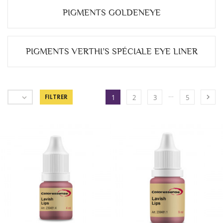
PIGMENTS GOLDENEYE
PIGMENTS VERTHI’S SPÉCIALE EYE LINER
…


FILTRER
1
2
3
5