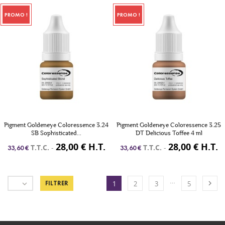
PROMO !
PROMO !
Pigment Goldeneye Coloressence 3.24
Pigment Goldeneye Coloressence 3.25
SB Sophisticated...
DT Delicious Toffee 4 ml
28,00 € H.T.
28,00 € H.T.
T.T.C.
-
T.T.C.
-
33,60 €
33,60 €
…


FILTRER
1
2
3
5