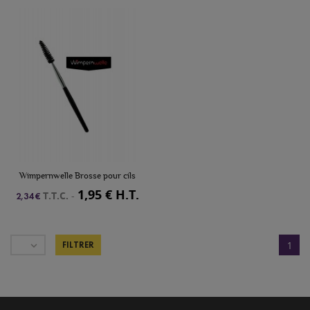
Wimpernwelle Brosse pour cils
1,95 € H.T.
T.T.C.
-
2,34 €

FILTRER
1