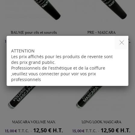
BAUME pour cils et sourcils
PRE - MASCARA
10,00 € H.T.
10,00 € H.T.
T.T.C.
-
T.T.C.
-
12,00 €
12,00 €
ATTENTION
Les prix affichés pour les produits de revente sont
des prix grand public.
Professionnels de l'esthétique et de la coiffure
,veuillez vous connecter pour voir vos prix
professionnels
MASCARA VOLUME MAX
LONG LOOK MASCARA
12,50 € H.T.
12,50 € H.T.
T.T.C.
-
T.T.C.
-
15,00 €
15,00 €