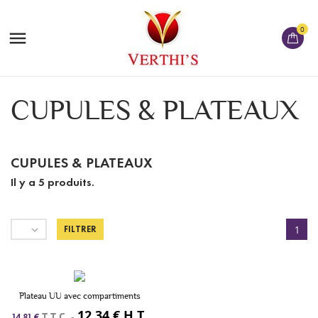
0

CUPULES & PLATEAUX
CUPULES & PLATEAUX
Il y a 5 produits.

FILTRER
1
Plateau UU avec compartiments
12,34 € H.T.
T.T.C.
-
14,81 €