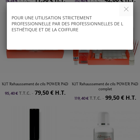
T.T.C.
-
T.T.C.
-
14,28 €
50,40 €
POUR UNE UTILISATION STRICTEMENT
PROFESSIONNELLE PAR DES PROFESSIONNELLES DE L
ESTHÉTIQUE ET DE LA COIFFURE
KIT Rehaussement de cils POWER PAD
KIT Rehaussement de cils POWER PAD
complet
79,50 € H.T.
T.T.C.
-
95,40 €
99,50 € H.T.
T.T.C.
-
119,40 €