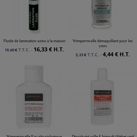
Fluide de lamination soins à la maison
Wimpernwelle démaquillant pour les
yeux
16,33 € H.T.
T.T.C.
-
19,60 €
4,44 € H.T.
T.T.C.
-
5,33 €
Wimpernwelle Eau physiologique
Dissolvant colle & bigoudi (kleber und