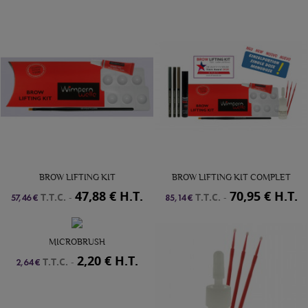
BROW LIFTING KIT
BROW LIFTING KIT COMPLET
47,88 € H.T.
70,95 € H.T.
T.T.C.
-
T.T.C.
-
57,46 €
85,14 €
MICROBRUSH
2,20 € H.T.
T.T.C.
-
2,64 €