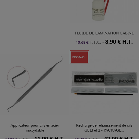
FLUIDE DE LAMINATION CABINE
8,90 € H.T.
T.T.C.
-
10,68 €
PROMO !
Applicateur pour cils en acier
Recharge de réhaussement de cils
inoxydable
GEL1 et 2 - PACKAGE...
11,90 € H.T.
42,00 € H.T.