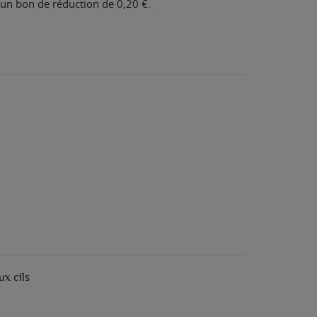
n un bon de réduction de
0,20 €
.
ux cils