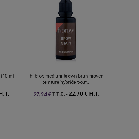
rox medium brown brun moyen
Pigment Goldeneye Colore
teinture hybride pour...
5.68 VB Very Berry 9 
22,70 € H.T.
45,00 €
T.T.C.
-
T.T.C.
-
,24 €
54,00 €