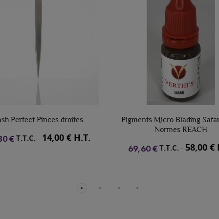
roites
Pigments Micro Blading Safari 10 ml
hi b
Normes REACH
 € H.T.
58,00 € H.T.
T.T.C.
-
69,60 €
27