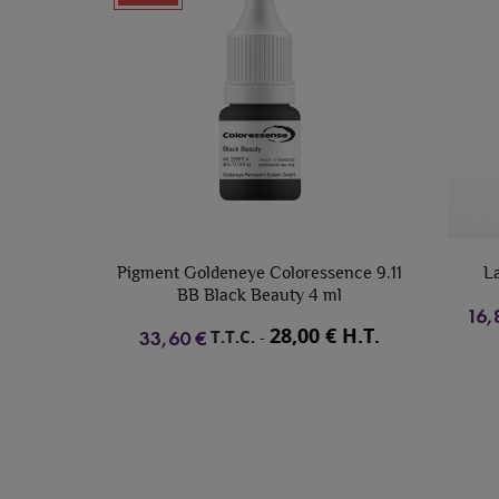
ment Goldeneye Coloressence 9.11
Lash Perfect Pinces d
BB Black Beauty 4 ml
14,00
T.T.C.
-
16,80 €
28,00 € H.T.
T.T.C.
-
33,60 €