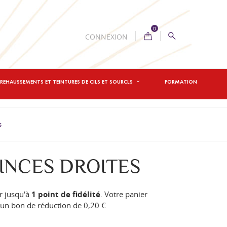
0
CONNEXION
REHAUSSEMENTS ET TEINTURES DE CILS ET SOURCLS
FORMATION
s
INCES DROITES
r jusqu'à
1
point de fidélité
. Votre panier
n un bon de réduction de
0,20 €
.