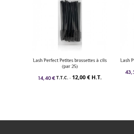
dhesive
Lash Perfect Petites brossettes à cils
Lash P
(par 25)
43,
€ H.T.
12,00 € H.T.
T.T.C.
-
14,40 €