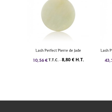
tes à cils
Lash Perfect Pierre de Jade
Lash P
8,80 € H.T.
T.T.C.
-
10,56 €
43,
€ H.T.