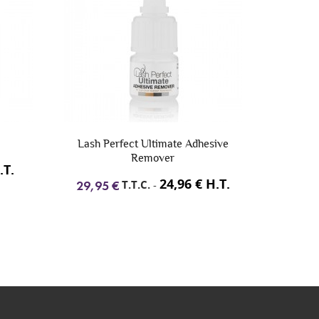
Lash Perfect Ultimate Adhesive
Lash 
Remover
.T.
74,40
24,96 € H.T.
T.T.C.
-
29,95 €