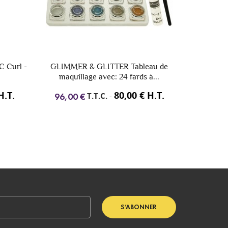
au de
Wimpernwelle Fards à paupières
Extensions
̀...
scintillantes
H.T.
7,80 € H.T.
T.T.C.
-
9,36 €
51,48
S’ABONNER