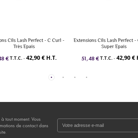
ons Cils Lash Perfect - C Curl -
GLIMMER & GLITTER Table
Super Epais
maquillage avec: 24 fards a
42,90 € H.T.
80,00 € 
T.T.C.
-
T.T.C.
-
48 €
96,00 €
 à tout moment. Vous
rmations de contact dans
ite.