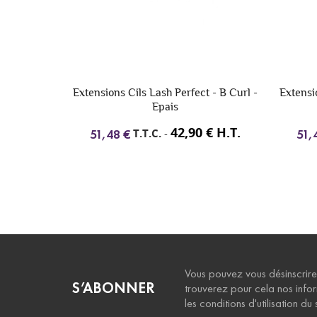
 - B Curl -
Extensions Cils Lash Perfect - C Curl -
Extensi
Très Epais
€ H.T.
42,90 € H.T.
T.T.C.
-
51,48 €
51,
Vous pouvez vous désinscrire
S’ABONNER
trouverez pour cela nos info
les conditions d'utilisation du s