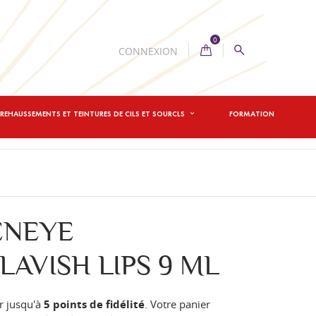
0
CONNEXION
REHAUSSEMENTS ET TEINTURES DE CILS ET SOURCLS
FORMATION
ENEYE
AVISH LIPS 9 ML
r jusqu'à
5
points de fidélité
. Votre panier