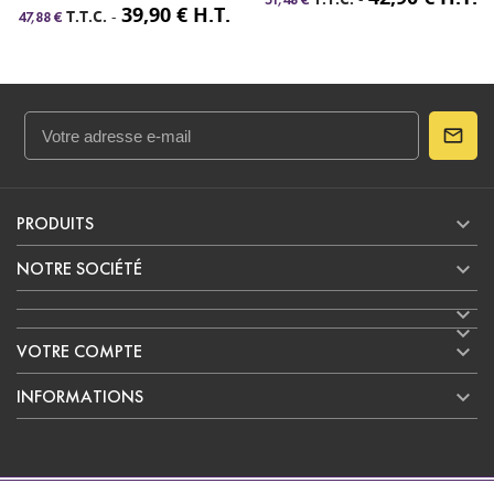
51,48 €
39,90 € H.T.
T.T.C.
-
47,88 €

PRODUITS

NOTRE SOCIÉTÉ



VOTRE COMPTE

INFORMATIONS