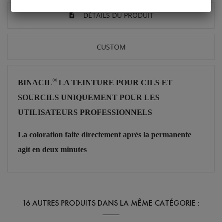
DÉTAILS DU PRODUIT
CUSTOM
®
BINACIL
LA TEINTURE POUR CILS ET
SOURCILS UNIQUEMENT POUR LES
UTILISATEURS PROFESSIONNELS
La coloration faite directement après la permanente
agit en deux minutes
16 AUTRES PRODUITS DANS LA MÊME CATÉGORIE :