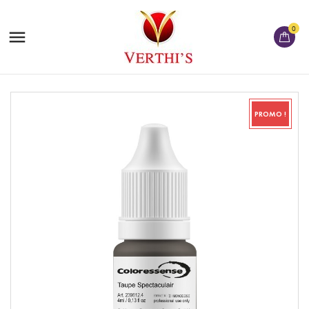
0

PROMO !