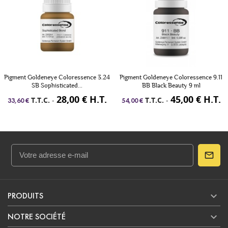
24
Pigment Goldeneye Coloressence 9.11
Pigment Goldeneye Coloressence 5.
BB Black Beauty 9 ml
VB Very Berry 9 ml
.
45,00 € H.T.
45,00 € H.T
T.T.C.
-
T.T.C.
-
54,00 €
54,00 €

PRODUITS

NOTRE SOCIÉTÉ