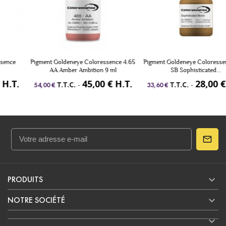
Pigment Goldeneye Coloressence 4.65
Pigment Goldeneye Coloressence 3.24
AA Amber Ambition 9 ml
SB Sophisticated...
45,00 € H.T.
28,00 € H.T.
T.T.C.
-
T.T.C.
-
54,00 €
33,60 €

PRODUITS

NOTRE SOCIÉTÉ
