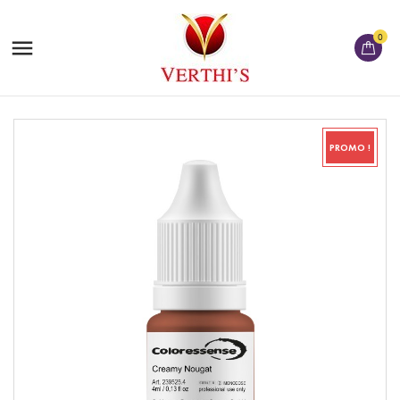
0

PROMO !