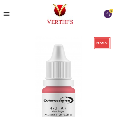
0

PROMO !