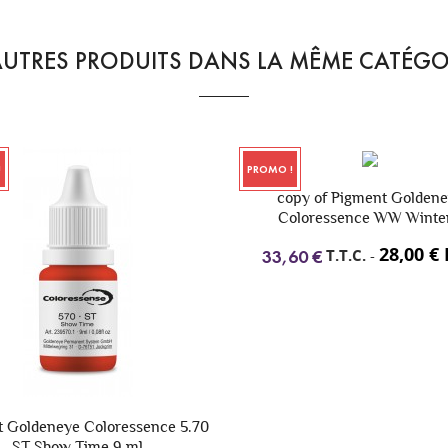
AUTRES PRODUITS DANS LA MÊME CATÉGOR
PROMO !
PROMO !
copy of Pigment Goldeneye
Coloressence WW Winter...
28,00 € H.T.
T.T.C.
-
33,60 €
70
Pigment Goldene
TS 