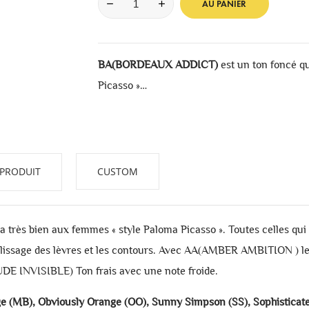
AU PANIER
BA(BORDEAUX ADDICT)
est un ton foncé qu
Picasso »…
 PRODUIT
CUSTOM
a très bien aux femmes « style Paloma Picasso ». Toutes celles qu
issage des lèvres et les contours. Avec AA(AMBER AMBITION ) le to
E INVISIBLE) Ton frais avec une note froide.
(MB), Obviously Orange (OO), Sunny Simpson (SS), Sophisticated