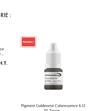
IE :
PROMO !
ye Coloressence 6.12
Pigment Goldeneye Coloressence 1.14
Taupe...
GG Glamorous Graphit...