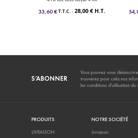
28,00 € H.T.
45,00 € H.T.
.T.C.
-
T.T.C.
-
54,00 €
Vous pouvez vous désinscrire
S’ABONNER
trouverez pour cela nos info
les conditions d'utilisation du s
PRODUITS
NOTRE SOCIÉTÉ
LIVRAISON
Livraison