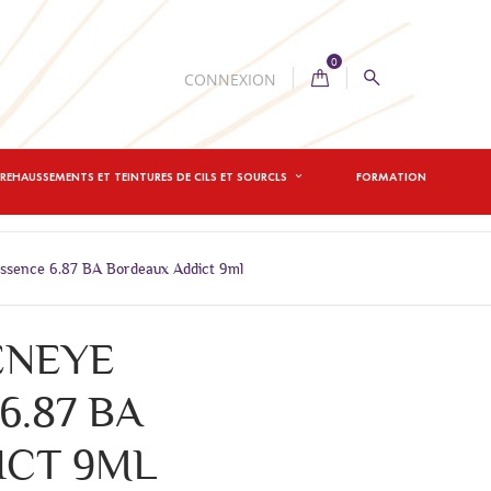
0
CONNEXION
REHAUSSEMENTS ET TEINTURES DE CILS ET SOURCLS
FORMATION
ssence 6.87 BA Bordeaux Addict 9ml
ENEYE
.87 BA
ICT 9ML