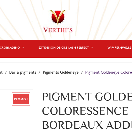
ICROBLADING
EXTENSION DE CILS LASH PERFECT
WIMPERNWELLE 
nt
Bar à pigments
Pigments Goldeneye
Pigment Goldeneye Colore
PIGMENT GOLD
PROMO !
COLORESSENCE 6
BORDEAUX ADD