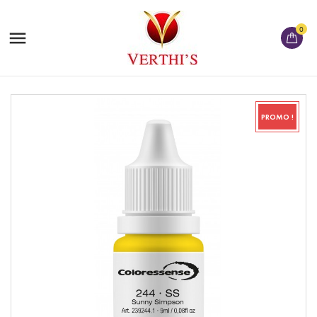
0

PROMO !