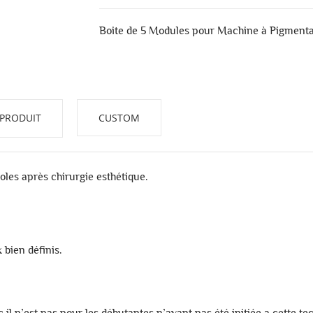
Boite de 5 Modules pour Machine à Pigment
 PRODUIT
CUSTOM
oles après chirurgie esthétique.
 bien définis.
l n’est pas pour les débutantes n’ayant pas été initiée a cette te