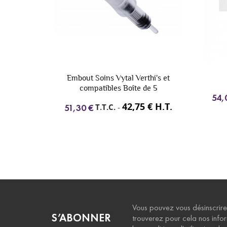
erthi's et
Nano 2
Modu
e de 5
45,00 € H.T.
T.T.C.
-
54,00 €
75 € H.T.
1
Vous pouvez vous désinscrire
S’ABONNER
trouverez pour cela nos info