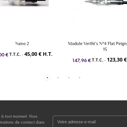
le Verthi’s N°4 Flat Peigne Lot de
Module Verthi’s N°9 Mag
15
15
123,30 € H.T.
168,8
T.T.C.
-
T.T.C.
-
47,96 €
202,57 €
 à tout moment. Vous
rmations de contact dans