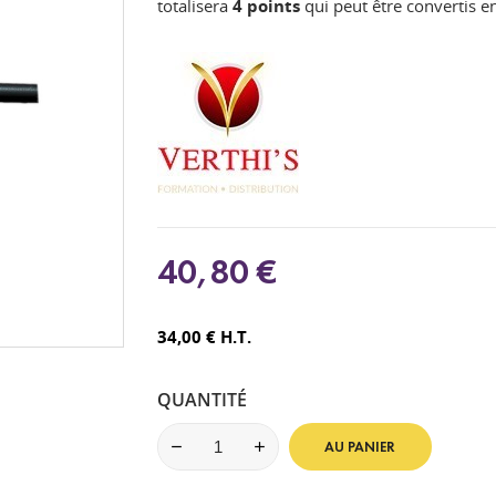
totalisera
4
points
qui peut être convertis 
40,80 €
34,00 € H.T.
QUANTITÉ
AU PANIER