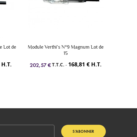
num Lot de
Nano 1
Modul
45,00 € H.T.
T.T.C.
-
54,00 €
139,
1 € H.T.
S’ABONNER