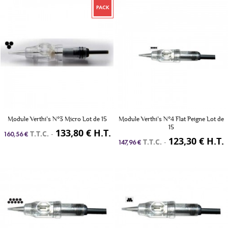
PACK
Module Verthi’s N°3 Micro Lot de 15
Module Verthi’s N°4 Flat Peigne Lot de
15
133,80 € H.T.
T.T.C.
-
160,56 €
123,30 € H.T.
T.T.C.
-
147,96 €