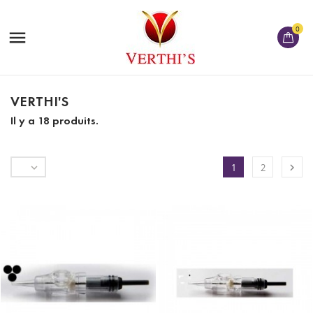
0

VERTHI'S
Il y a 18 produits.


1
2