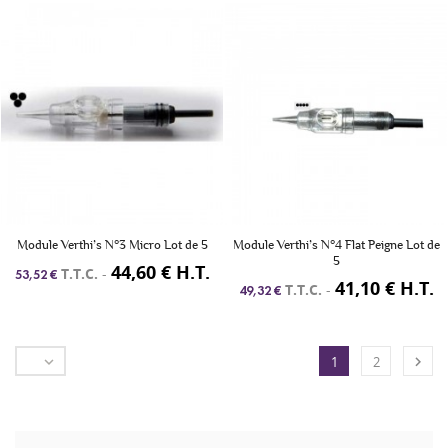
Module Verthi’s N°3 Micro Lot de 5
Module Verthi’s N°4 Flat Peigne Lot de
5
44,60 € H.T.
T.T.C.
-
53,52 €
41,10 € H.T.
T.T.C.
-
49,32 €


1
2