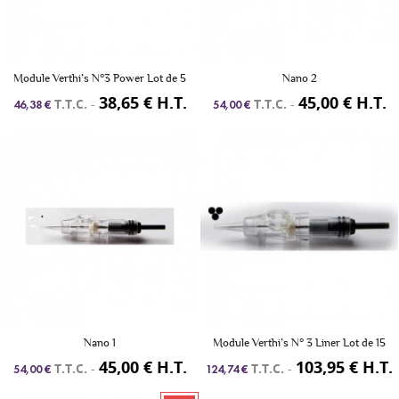
Module Verthi’s N°3 Power Lot de 5
Nano 2
38,65 € H.T.
45,00 € H.T.
T.T.C.
-
T.T.C.
-
46,38 €
54,00 €
Nano 1
Module Verthi’s N° 3 Liner Lot de 15
45,00 € H.T.
103,95 € H.T.
T.T.C.
-
T.T.C.
-
54,00 €
124,74 €