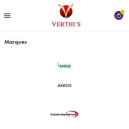
0

Marques
ANIOS