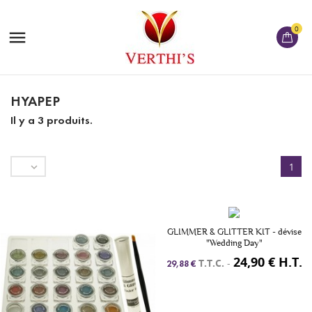
0

HYAPEP
Il y a 3 produits.

1
GLIMMER & GLITTER KIT - dévise
"Wedding Day"
24,90 € H.T.
T.T.C.
-
29,88 €