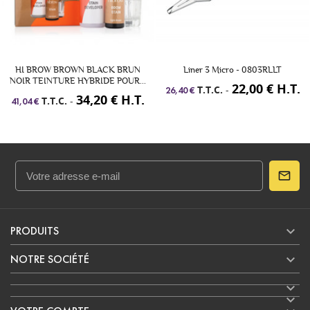
HI BROW BROWN BLACK BRUN
Liner 3 Micro - 0803RLLT
NOIR TEINTURE HYBRIDE POUR...
22,00 € H.T.
T.T.C.
-
26,40 €
34,20 € H.T.
T.T.C.
-
41,04 €

PRODUITS

NOTRE SOCIÉTÉ

