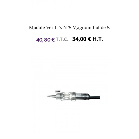
Module Verthi’s N°5 Magnum Lot de 5
34,00 € H.T.
T.T.C.
-
40,80 €