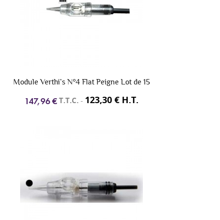
Module Verthi’s N°4 Flat Peigne Lot de 15
123,30 € H.T.
T.T.C.
-
147,96 €