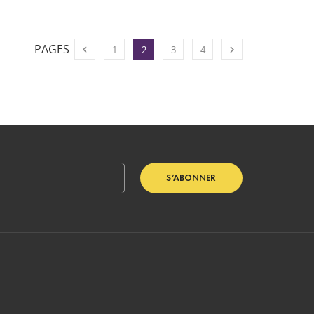
PAGES


1
2
3
4
S’ABONNER