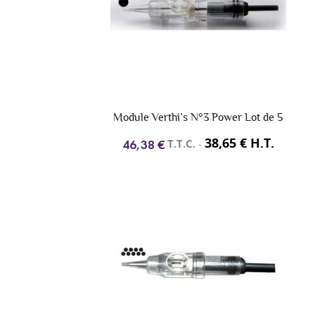
Module Verthi’s N°3 Power Lot de 5
38,65 € H.T.
T.T.C.
-
46,38 €