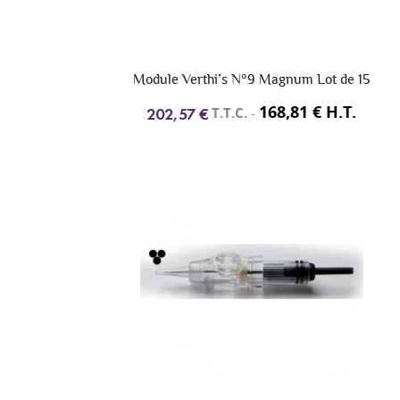
Module Verthi’s N°9 Magnum Lot de 15
168,81 € H.T.
T.T.C.
-
202,57 €