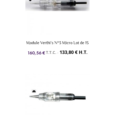
Module Verthi’s N°3 Micro Lot de 15
133,80 € H.T.
T.T.C.
-
160,56 €