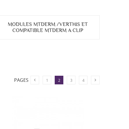
MODULES MTDERM /VERTHIS ET
COMPATIBLE MTDERM A CLIP
PAGES


1
2
3
4