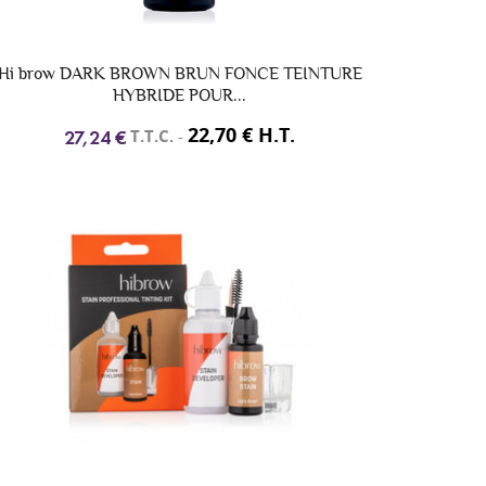
Hi brow DARK BROWN BRUN FONCE TEINTURE
HYBRIDE POUR...
22,70 € H.T.
T.T.C.
-
27,24 €