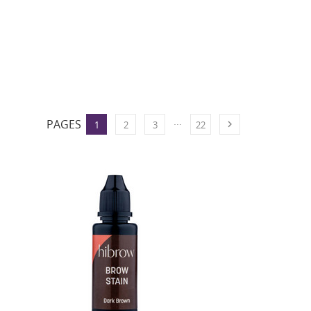
…
PAGES

1
2
3
22