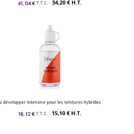
34,20 € H.T.
T.T.C.
-
41,04 €
lz développer intensive pour les teintures hybrides
15,10 € H.T.
T.T.C.
-
18,12 €