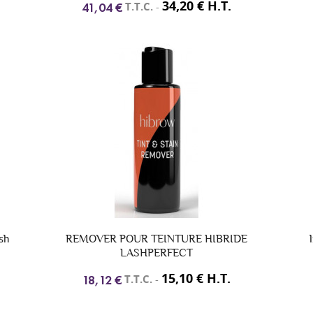
34,20 € H.T.
T.T.C.
-
41,04 €
sh
REMOVER POUR TEINTURE HIBRIDE
LASHPERFECT
15,10 € H.T.
T.T.C.
-
18,12 €