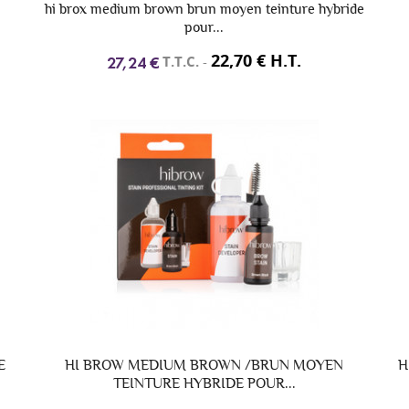
hi brox medium brown brun moyen teinture hybride
pour...
22,70 € H.T.
T.T.C.
-
27,24 €
E
HI BROW MEDIUM BROWN /BRUN MOYEN
H
TEINTURE HYBRIDE POUR...