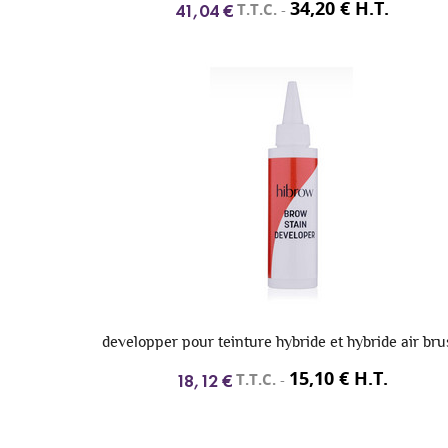
34,20 € H.T.
T.T.C.
-
41,04 €
developper pour teinture hybride et hybride air bru
15,10 € H.T.
T.T.C.
-
18,12 €