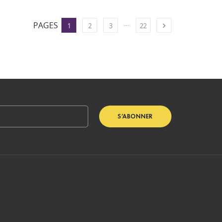
…
PAGES

1
2
3
22
S’ABONNER