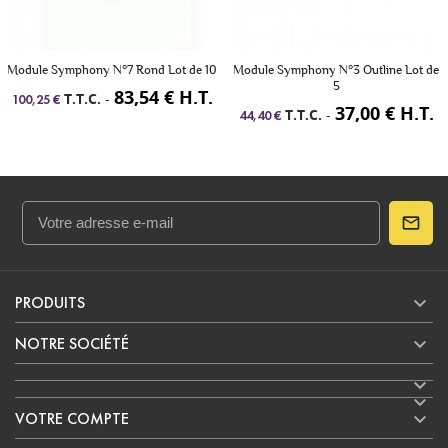
Module Symphony N°7 Rond Lot de 10
Module Symphony N°3 Outline Lot de
5
83,54 € H.T.
T.T.C.
-
100,25 €
37,00 € H.T.
T.T.C.
-
44,40 €

PRODUITS

NOTRE SOCIÉTÉ



VOTRE COMPTE